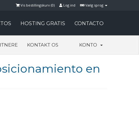
Vis bestillingskurv (
0
)
Log ind
Vælg sprog
TOS
HOSTING GRATIS
CONTACTO
RTNERE
KONTAKT OS
KONTO
posicionamiento en