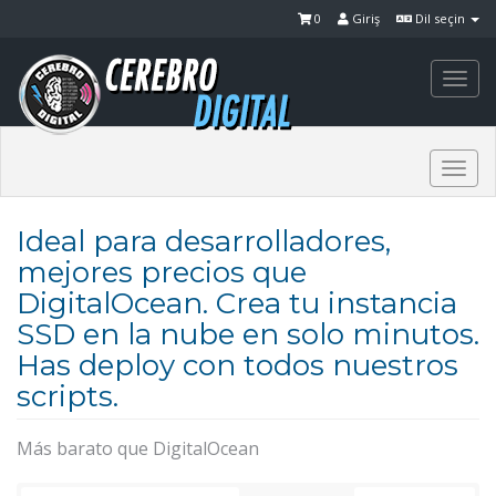
0
Giriş
Dil seçin
Togg
navi
Togg
navi
Ideal para desarrolladores,
mejores precios que
DigitalOcean. Crea tu instancia
SSD en la nube en solo minutos.
Has deploy con todos nuestros
scripts.
Más barato que DigitalOcean