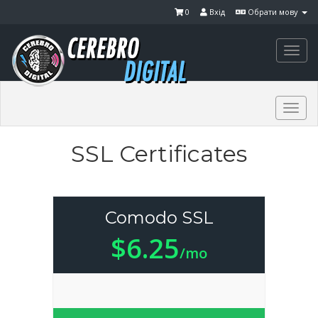
0
Вхід
Обрати мову
Togg
navi
Togg
navi
SSL Certificates
Comodo SSL
$6.25
/mo