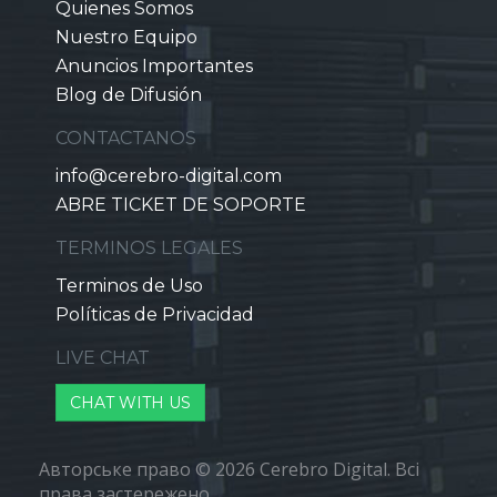
Quienes Somos
Nuestro Equipo
Anuncios Importantes
Blog de Difusión
CONTACTANOS
info@cerebro-digital.com
ABRE TICKET DE SOPORTE
TERMINOS LEGALES
Terminos de Uso
Políticas de Privacidad
LIVE CHAT
CHAT WITH US
Авторське право © 2026 Cerebro Digital. Всі
права застережено.