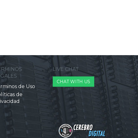
ERMINOS
LIVE CHAT
EGALES
CHAT WITH US
rminos de Uso
líticas de
ivacidad