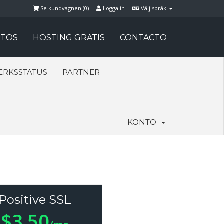
Se kundvagnen (
0
)
Logga in
Välj språk
TOS
HOSTING GRATIS
CONTACTO
ERKSSTATUS
PARTNER
KONTO
Positive SSL
$3.50