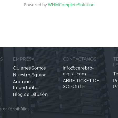
Powered by
WHMCompleteSolution
ES
EMPRESA
CONTACTANOS
T
L
Quienes Somos
info@cerebro-
digital.com
Te
Nuestro Equipo
ABRE TICKET DE
Po
Anuncios
SOPORTE
Pr
Importantes
Blog de Difusión
ter förbihålles.