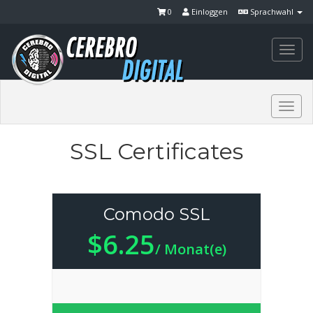
0
Einloggen
Sprachwahl
Togg
navi
Togg
navi
SSL Certificates
Comodo SSL
$6.25
/ Monat(e)