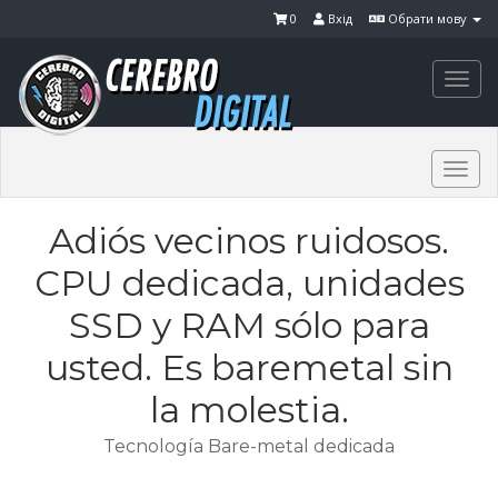
0
Вхід
Обрати мову
Togg
navi
Togg
navi
Adiós vecinos ruidosos.
CPU dedicada, unidades
SSD y RAM sólo para
usted. Es baremetal sin
la molestia.
Tecnología Bare-metal dedicada