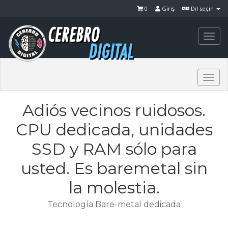
0
Giriş
Dil seçin
Togg
navi
Togg
navi
Adiós vecinos ruidosos.
CPU dedicada, unidades
SSD y RAM sólo para
usted. Es baremetal sin
la molestia.
Tecnología Bare-metal dedicada