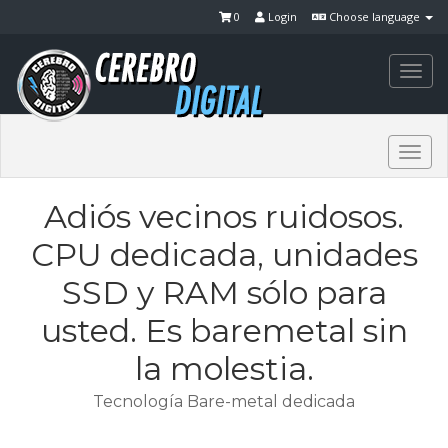
0
Login
Choose language
Togg
navi
Togg
navi
Adiós vecinos ruidosos.
CPU dedicada, unidades
SSD y RAM sólo para
usted. Es baremetal sin
la molestia.
Tecnología Bare-metal dedicada