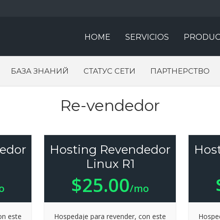
HOME
SERVICIOS
PRODUC
БАЗА ЗНАНИЙ
СТАТУС СЕТИ
ПАРТНЕРСТВО
Re-vendedor
edor
Hosting Revendedor
Hos
Linux R1
$25.00
o
/mo
on este
Hospedaje para revender, con este
Hosped