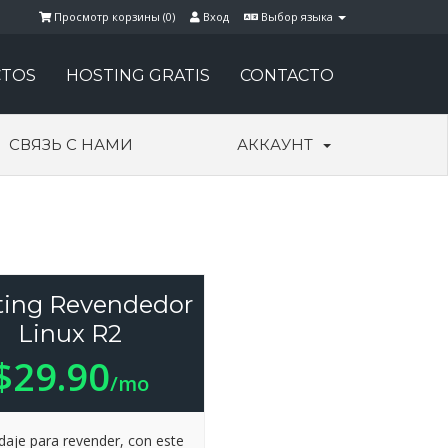
Просмотр корзины (
0
)
Вход
Выбор языка
TOS
HOSTING GRATIS
CONTACTO
СВЯЗЬ С НАМИ
АККАУНТ
ting Revendedor
Linux R2
$29.90
/mo
aje para revender, con este