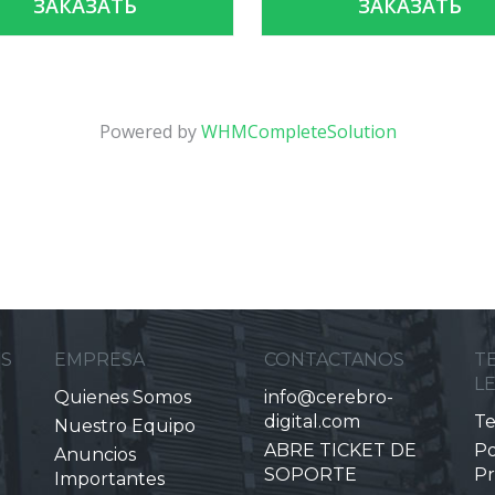
ЗАКАЗАТЬ
ЗАКАЗАТЬ
Powered by
WHMCompleteSolution
ES
EMPRESA
CONTACTANOS
T
L
Quienes Somos
info@cerebro-
digital.com
Te
Nuestro Equipo
ABRE TICKET DE
Po
Anuncios
SOPORTE
Pr
Importantes