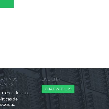
ERMINOS
LIVE CHAT
EGALES
CHAT WITH US
rminos de Uso
líticas de
ivacidad