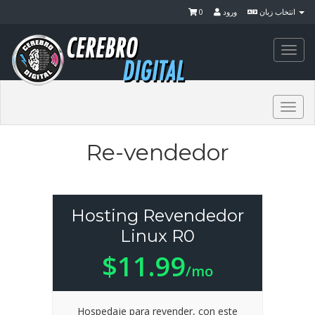
0
ورود
انتخاب زبان
Togg
navi
Togg
navi
Re-vendedor
Hosting Revendedor
Linux R0
$11.99
/mo
Hospedaje para revender, con este