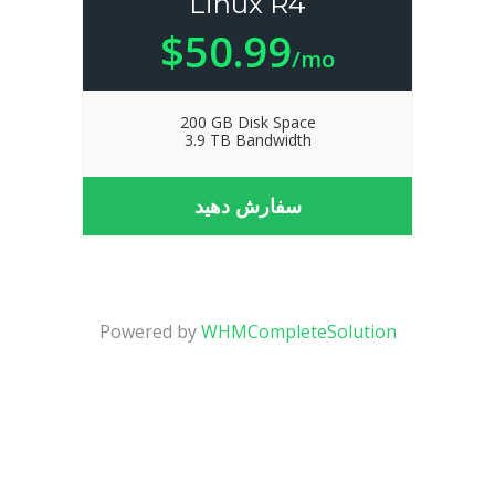
Linux R4
$50.99
/mo
200 GB Disk Space
3.9 TB Bandwidth
سفارش دهید
Powered by
WHMCompleteSolution