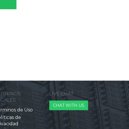
ERMINOS
LIVE CHAT
EGALES
CHAT WITH US
rminos de Uso
líticas de
ivacidad