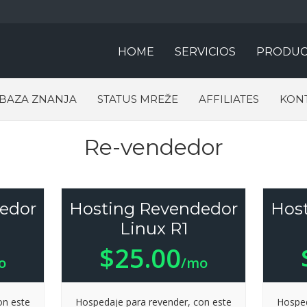
HOME
SERVICIOS
PRODUC
BAZA ZNANJA
STATUS MREŽE
AFFILIATES
KONT
Re-vendedor
edor
Hosting Revendedor
Hos
Linux R1
$25.00
o
/mo
on este
Hospedaje para revender, con este
Hosped