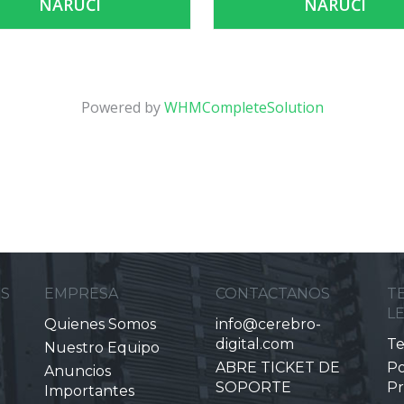
NARUČI
NARUČI
Powered by
WHMCompleteSolution
ES
EMPRESA
CONTACTANOS
T
L
Quienes Somos
info@cerebro-
digital.com
Te
Nuestro Equipo
ABRE TICKET DE
Po
Anuncios
SOPORTE
Pr
Importantes