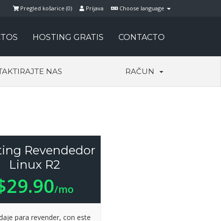
Pregled košarice (
0
)
Prijava
Choose language
TOS
HOSTING GRATIS
CONTACTO
AKTIRAJTE NAS
RAČUN
ting Revendedor
Linux R2
$29.90
/mo
aje para revender, con este