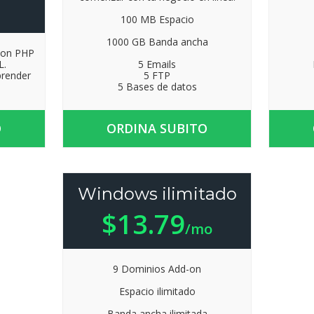
100 MB Espacio
1000 GB Banda ancha
con PHP
L.
5 Emails
prender
5 FTP
5 Bases de datos
O
ORDINA SUBITO
Windows ilimitado
$13.79
/mo
9 Dominios Add-on
Espacio ilimitado
Banda ancha ilimitada