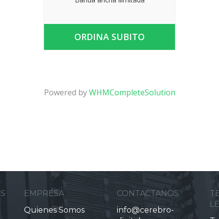
ORDINA SUBITO
Powered by
WHMCompleteSolution
ES
EMPRESA
CONTACTANOS
T
L
Quienes Somos
info@cerebro-