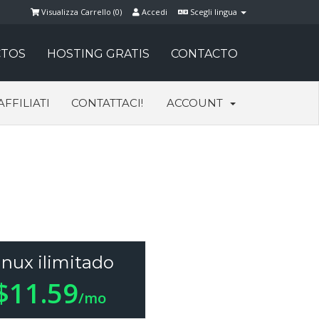
Visualizza Carrello (
0
)
Accedi
Scegli lingua
TOS
HOSTING GRATIS
CONTACTO
AFFILIATI
CONTATTACI!
ACCOUNT
inux ilimitado
$11.59
/mo