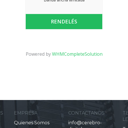
RENDELÉS
Powered by
WHMCompleteSolution
ES
EMPRESA
CONTACTANOS
T
L
Quienes Somos
info@cerebro-