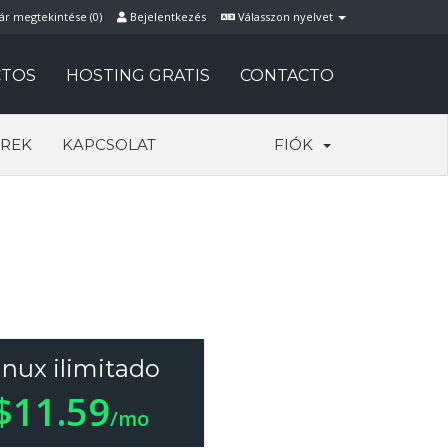
ár megtekintése (
0
)
Bejelentkezés
Válasszon nyelvet
TOS
HOSTING GRATIS
CONTACTO
REK
KAPCSOLAT
FIÓK
inux ilimitado
$11.59
/mo