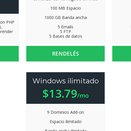
100 MB Espacio
1000 GB Banda ancha
con PHP
L.
5 Emails
prender
5 FTP
5 Bases de datos
RENDELÉS
Windows ilimitado
$13.79
/mo
9 Dominios Add-on
Espacio ilimitado
Banda ancha ilimitada