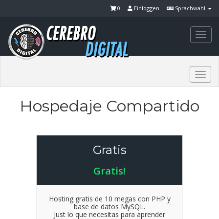
0
Einloggen
Sprachwahl
Togg
navi
Togg
navi
Hospedaje Compartido
Gratis
Gratis!
Hosting gratis de 10 megas con PHP y
base de datos MySQL.
Just lo que necesitas para aprender