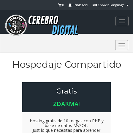
0
Přihlášení
Choose language
Togg
navi
Togg
navi
Hospedaje Compartido
Gratis
ZDARMA!
Hosting gratis de 10 megas con PHP y
base de datos MySQL.
Just lo que necesitas para aprender