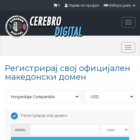
0
Најава на профил
Избери јазик
Togg
navi
Togg
navi
Регистрирај свој официјален
македонски домен
Регистрирај нов домен
www.