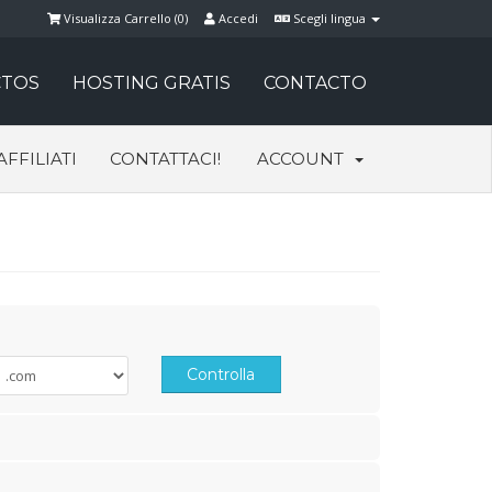
Visualizza Carrello (
0
)
Accedi
Scegli lingua
TOS
HOSTING GRATIS
CONTACTO
AFFILIATI
CONTATTACI!
ACCOUNT
Controlla