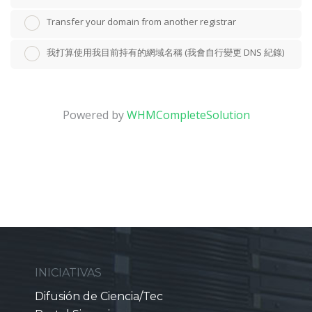
Transfer your domain from another registrar
我打算使用我目前持有的網域名稱 (我會自行變更 DNS 紀錄)
Powered by
WHMCompleteSolution
INICIATIVAS
Difusión de Ciencia/Tec