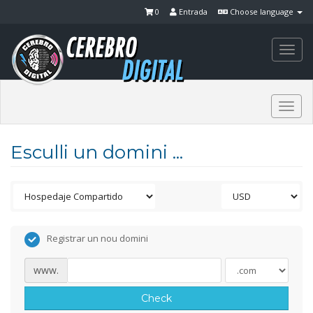
0
Entrada
Choose language
Togg
navi
Togg
navi
Esculli un domini ...
Registrar un nou domini
www.
Check