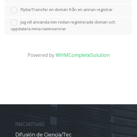
Flytta/Transfer en domän från en annan registrar
Jag vill använda min redan registrerade domän och
uppdatera mina namnservrar
Powered by
WHMCompleteSolution
INICIATIVAS
Difusión de Ciencia/Tec