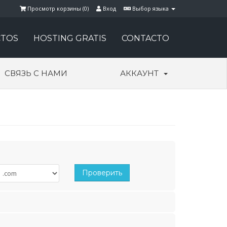
Просмотр корзины (
0
)
Вход
Выбор языка
TOS
HOSTING GRATIS
CONTACTO
СВЯЗЬ С НАМИ
АККАУНТ
Проверить