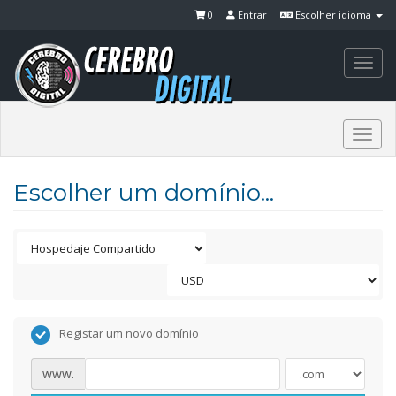
0
Entrar
Escolher idioma
Togg
navi
Togg
navi
Escolher um domínio...
Registar um novo domínio
www.