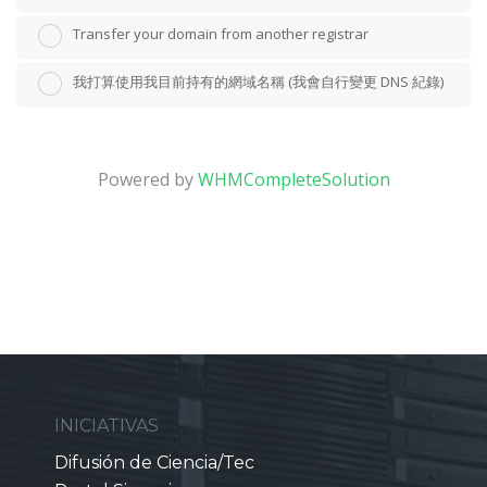
Transfer your domain from another registrar
我打算使用我目前持有的網域名稱 (我會自行變更 DNS 紀錄)
Powered by
WHMCompleteSolution
INICIATIVAS
Difusión de Ciencia/Tec