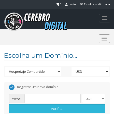
0
Login
Escolha o idioma
Togg
navi
Togg
navi
Escolha um Domínio...
Registrar um novo domínio
www.
Verifica