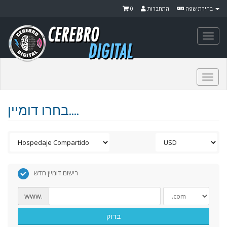
0
התחברות
בחירת שפה
Togg
navi
Togg
navi
בחרו דומיין....
רישום דומיין חדש
www.
בדוק