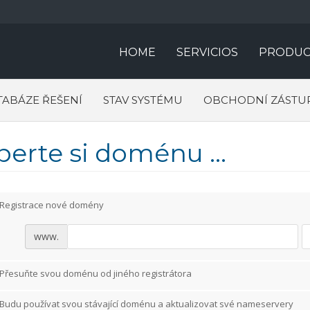
HOME
SERVICIOS
PRODUC
TABÁZE ŘEŠENÍ
STAV SYSTÉMU
OBCHODNÍ ZÁSTU
berte si doménu ...
Registrace nové domény
www.
Přesuňte svou doménu od jiného registrátora
Budu používat svou stávající doménu a aktualizovat své nameservery