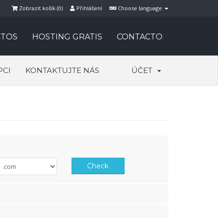
Zobrazit košík (
0
)
Přihlášení
Choose language
TOS
HOSTING GRATIS
CONTACTO
PCI
KONTAKTUJTE NÁS
ÚČET
Check