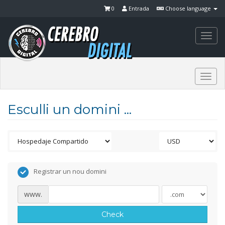
0
Entrada
Choose language
Togg
navi
Togg
navi
Esculli un domini ...
Registrar un nou domini
www.
Check