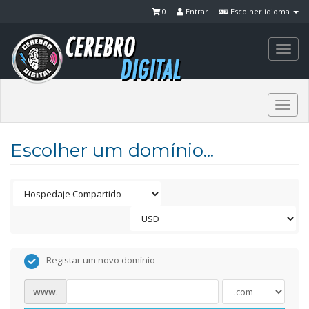
0
Entrar
Escolher idioma
Togg
navi
Togg
navi
Escolher um domínio...
Registar um novo domínio
www.