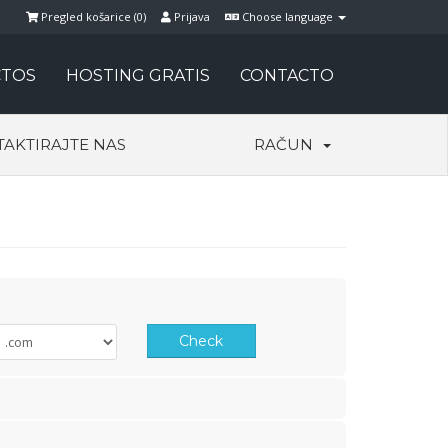
Pregled košarice (
0
)
Prijava
Choose language
TOS
HOSTING GRATIS
CONTACTO
AKTIRAJTE NAS
RAČUN
Check