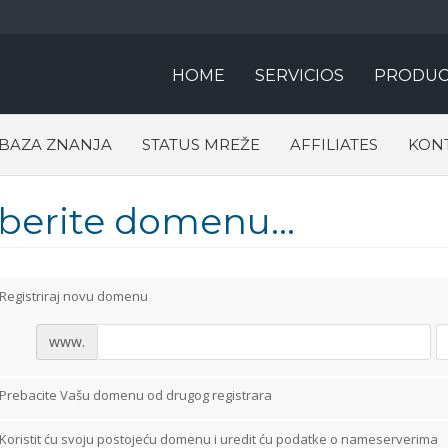
HOME
SERVICIOS
PRODUC
BAZA ZNANJA
STATUS MREŽE
AFFILIATES
KONT
aberite domenu...
Registriraj novu domenu
www.
Prebacite Vašu domenu od drugog registrara
Koristit ću svoju postojeću domenu i uredit ću podatke o nameserverima