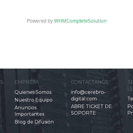
Powered by
WHMCompleteSolution
ES
EMPRESA
CONTACTANOS
T
L
Quienes Somos
info@cerebro-
digital.com
Te
Nuestro Equipo
ABRE TICKET DE
Po
Anuncios
SOPORTE
Pr
Importantes
Blog de Difusión