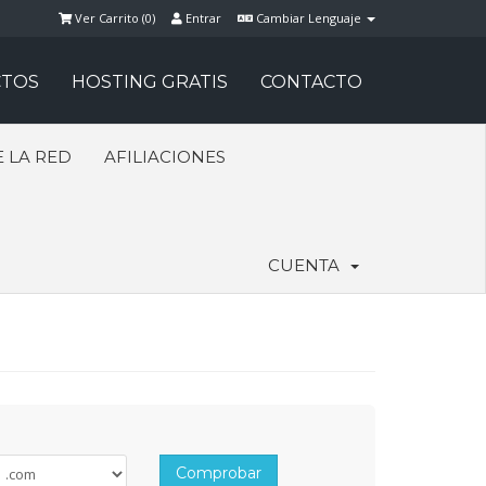
Ver Carrito (
0
)
Entrar
Cambiar Lenguaje
TOS
HOSTING GRATIS
CONTACTO
 LA RED
AFILIACIONES
CUENTA
Comprobar