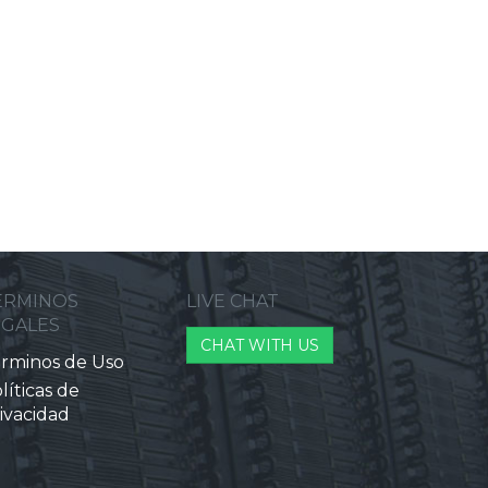
ERMINOS
LIVE CHAT
EGALES
CHAT WITH US
rminos de Uso
líticas de
ivacidad