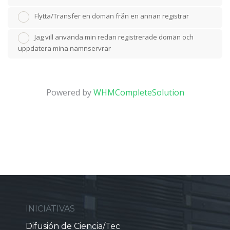
Flytta/Transfer en domän från en annan registrar
Jag vill använda min redan registrerade domän och
uppdatera mina namnservrar
Powered by
WHMCompleteSolution
INICIATIVAS
Difusión de Ciencia/Tec