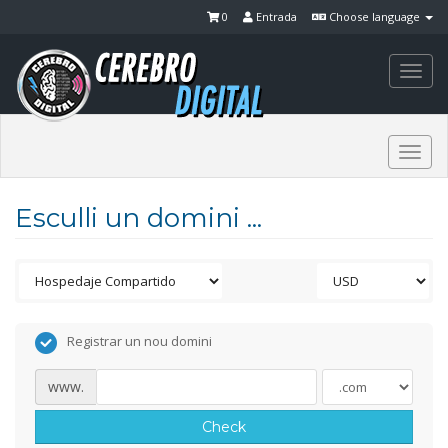
0
Entrada
Choose language
Togg
navi
Togg
navi
Esculli un domini ...
Registrar un nou domini
www.
Check