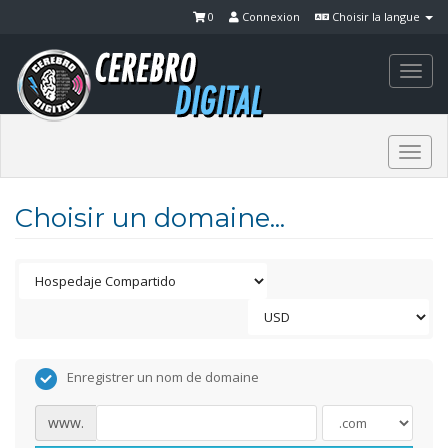
0
Connexion
Choisir la langue
Togg
navi
Togg
navi
Choisir un domaine...
Enregistrer un nom de domaine
www.