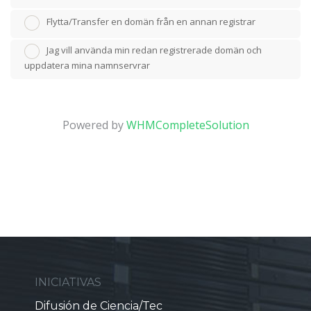
Flytta/Transfer en domän från en annan registrar
Jag vill använda min redan registrerade domän och
uppdatera mina namnservrar
Powered by
WHMCompleteSolution
INICIATIVAS
Difusión de Ciencia/Tec