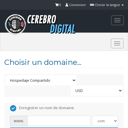
0
Connexion
Choisir la langue
Togg
navi
Togg
navi
Choisir un domaine...
Enregistrer un nom de domaine
www.