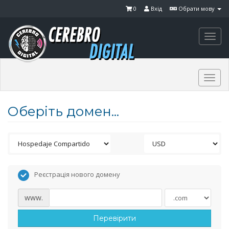
0
Вхід
Обрати мову
Togg
navi
Togg
navi
Оберіть домен...
Реєстрація нового домену
www.
Перевірити