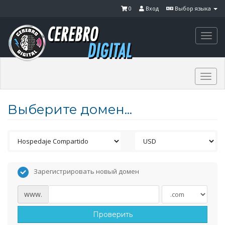
0
Вход
Выбор языка
Togg
navi
Togg
navi
Выберите домен...
Зарегистрировать новый домен
www.
Проверить