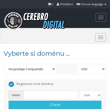
0
Přihlášení
Choose language
Togg
navi
Togg
navi
Vyberte si doménu ...
Registrace nové domény
www.
Check