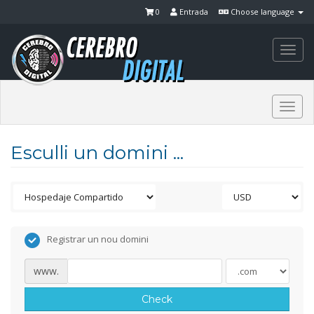
0
Entrada
Choose language
Togg
navi
Togg
navi
Esculli un domini ...
Registrar un nou domini
www.
Check