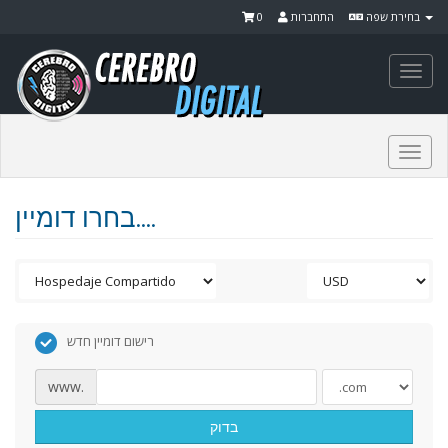
0
התחברות
בחירת שפה
Togg
navi
Togg
navi
בחרו דומיין....
רישום דומיין חדש
www.
בדוק