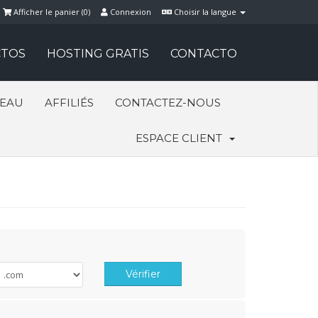
Afficher le panier (
0
)
Connexion
Choisir la langue
TOS
HOSTING GRATIS
CONTACTO
SEAU
AFFILIÉS
CONTACTEZ-NOUS
ESPACE CLIENT
Vérifier