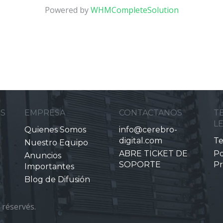
Powered by
WHMCompleteSolution
ES
EMPRESA
CONTACTANOS
T
L
Quienes Somos
info@cerebro-
digital.com
Te
Nuestro Equipo
ABRE TICKET DE
Po
Anuncios
SOPORTE
Pr
Importantes
Blog de Difusión
 réservés.