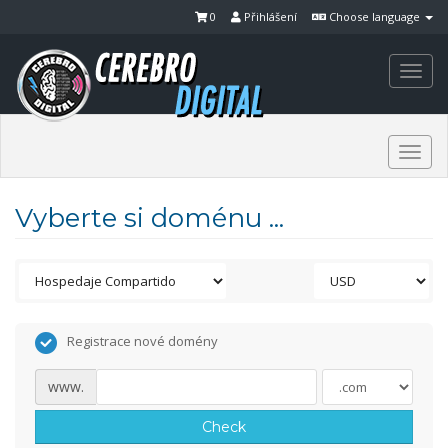
0
Přihlášení
Choose language
Togg
navi
Togg
navi
Vyberte si doménu ...
Registrace nové domény
www.
Check