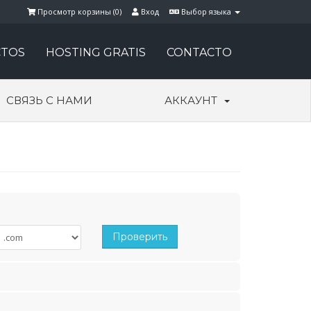
Просмотр корзины (
0
)
Вход
Выбор языка
TOS
HOSTING GRATIS
CONTACTO
СВЯЗЬ С НАМИ
АККАУНТ
Проверить