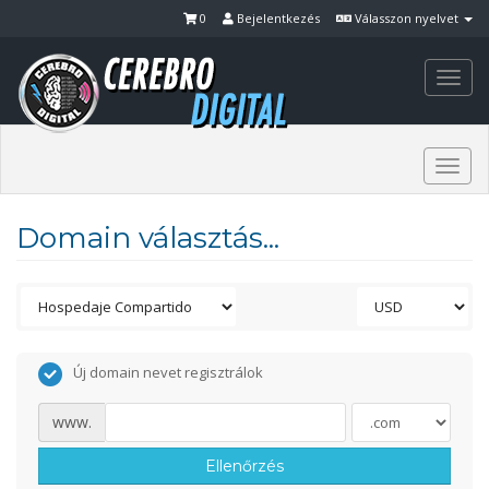
0
Bejelentkezés
Válasszon nyelvet
Togg
navi
Togg
navi
Domain választás...
Új domain nevet regisztrálok
www.
Ellenőrzés