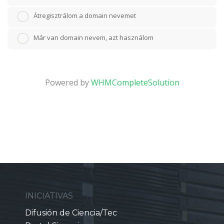
Átregisztrálom a domain nevemet
Már van domain nevem, azt használom
Powered by
WHMCompleteSolution
INICIATIVAS
Difusión de Ciencia/Tec