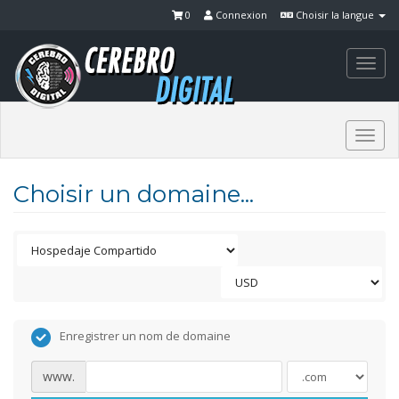
0
Connexion
Choisir la langue
Togg
navi
Togg
navi
Choisir un domaine...
Enregistrer un nom de domaine
www.