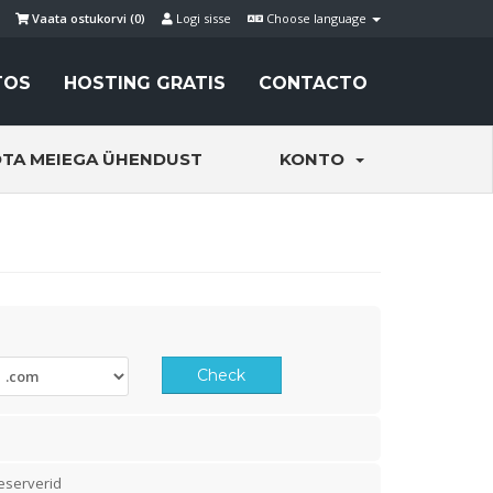
Vaata ostukorvi (
0
)
Logi sisse
Choose language
TOS
HOSTING GRATIS
CONTACTO
TA MEIEGA ÜHENDUST
KONTO
Check
eserverid