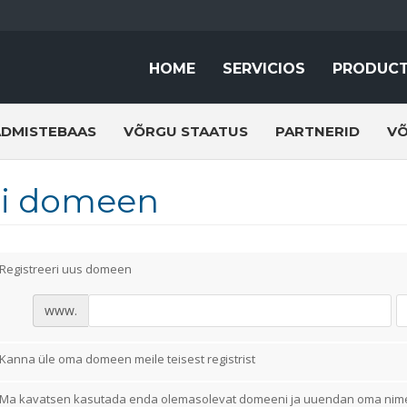
HOME
SERVICIOS
PRODUC
ADMISTEBAAS
VÕRGU STAATUS
PARTNERID
VÕ
li domeen
Registreeri uus domeen
www.
Kanna üle oma domeen meile teisest registrist
Ma kavatsen kasutada enda olemasolevat domeeni ja uuendan oma nim