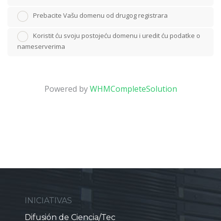
Prebacite Vašu domenu od drugog registrara
Koristit ću svoju postojeću domenu i uredit ću podatke o
nameserverima
Powered by
WHMCompleteSolution
INICIATIVAS
Difusión de Ciencia/Tec