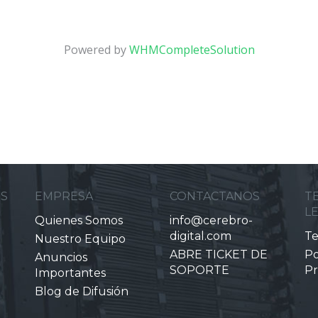
Powered by
WHMCompleteSolution
ES
EMPRESA
CONTACTANOS
T
L
Quienes Somos
info@cerebro-
digital.com
Te
Nuestro Equipo
ABRE TICKET DE
Po
Anuncios
SOPORTE
Pr
Importantes
Blog de Difusión