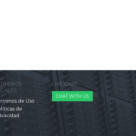
ERMINOS
LIVE CHAT
EGALES
CHAT WITH US
rminos de Uso
líticas de
ivacidad