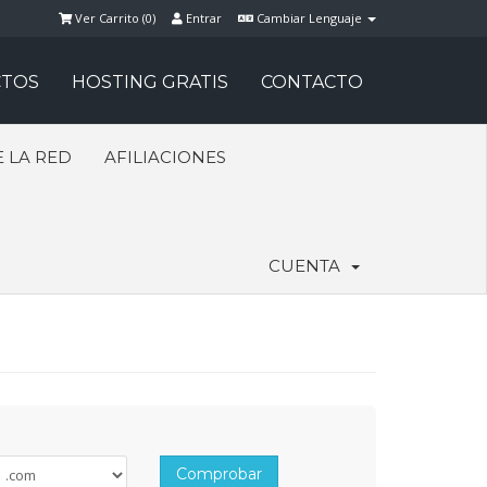
Ver Carrito (
0
)
Entrar
Cambiar Lenguaje
TOS
HOSTING GRATIS
CONTACTO
 LA RED
AFILIACIONES
CUENTA
Comprobar