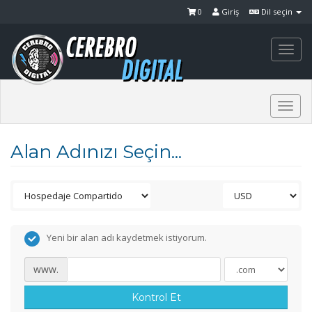
0
Giriş
Dil seçin
Togg
navi
Togg
navi
Alan Adınızı Seçin...
Yeni bir alan adı kaydetmek istiyorum.
www.
Kontrol Et