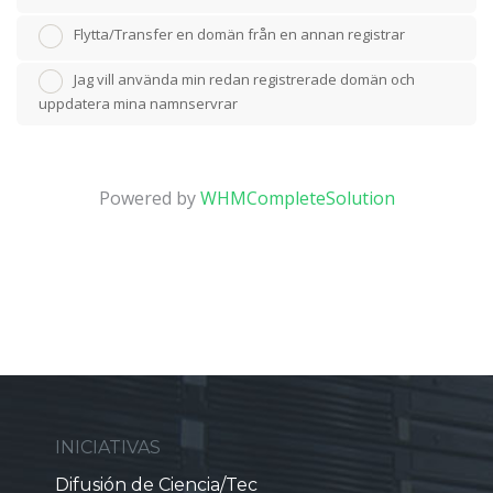
Flytta/Transfer en domän från en annan registrar
Jag vill använda min redan registrerade domän och
uppdatera mina namnservrar
Powered by
WHMCompleteSolution
INICIATIVAS
Difusión de Ciencia/Tec